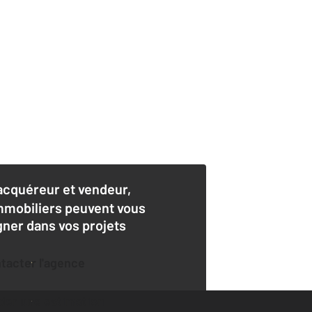
acquéreur et vendeur,
mmobiliers peuvent vous
er dans vos projets
ntacter l'agence
der une estimation