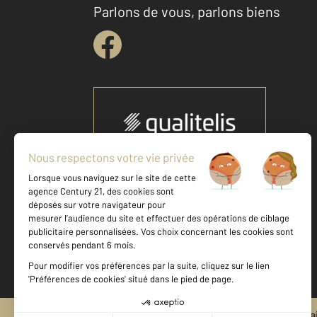
Parlons de vous, parlons biens
Votre agence est notée
Achat
Vente
9,5
/
10
Mentions légales & CGU et Barèmes d'honora