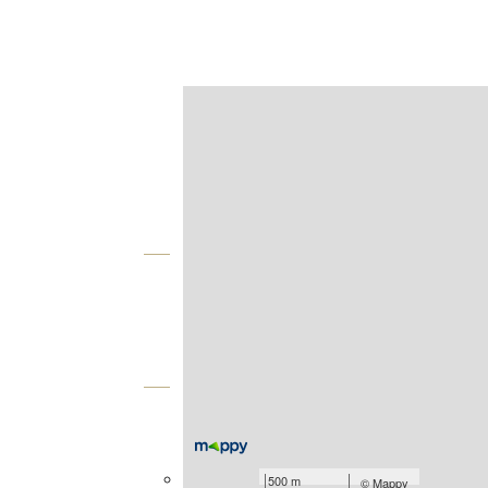
Afficher sur la carte :
Agence
Vue globale
2
Surface totale : 401 m
Équipements
Général
bornage
500 m
©
Mappy