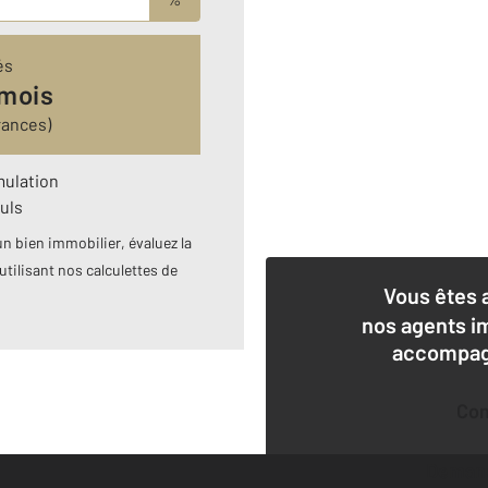
és
 mois
rances)
mulation
uls
n bien immobilier, évaluez la
utilisant nos calculettes de
Vous êtes 
nos agents i
accompagn
Co
Deman