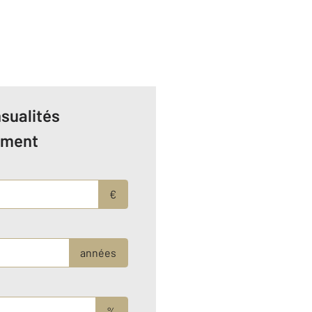
sualités
ement
€
années
%