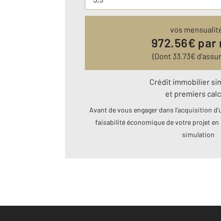
vos mensualit
972.56
€ par
(Dont
33.73
€ d’assu
Crédit immobilier si
et premiers calc
Avant de vous engager dans l’acquisition d’u
faisabilité économique de votre projet en 
simulation