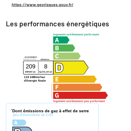
https://www.georisques.gouv.fr/
Les performances énergétiques
logement extrêmement performant
consommation
(énergie primaire)
émissions
209
8
2
2
kWh/m
.an
kg CO
/m
.an
2
110 kWh/m²/an
d'énergie finale
logement extrêmement peu performant
Dont émissions de gaz à effet de serre
*
peu d'émissions de CO2