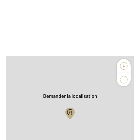
Afficher sur la carte :
+
Agence
Biens vendus
-
Demander la localisation
Vue globale
2
Surface totale : 110 m
2
Surface habitable : 77,4 m