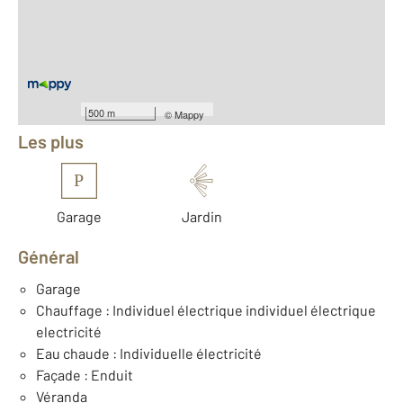
2
Surface terrain : 340 m
Nombre de pièces : 4
[Voir le détail]
Équipements
500 m
©
Mappy
Les plus
P
Garage
Jardin
Général
Garage
Chauffage : Individuel électrique individuel électrique
electricité
Eau chaude : Individuelle électricité
Façade : Enduit
Véranda